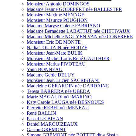
Monsieur Antonio DOMINGOS
Madame Jeanne GODEFERT née BALLESTER
Monsieur Maxime MÉNAGE
Monsieur Maurice POUGHON
Madame Maryse Colette FABRIANO
Madame Bernadette LABATTUT née CHETIVAUX
Madame Micheline NGUYEN VAN née CONFRERE
Monsieur Eric DE MONTE
Nadia TOUTAIN née HOUZÉ
Monsieur Jean-Marc BULIK
Monsieur Michel Louis René GAUTHIER
Monsieur Marius PIVOTEAU
Yann BONNEAU
Madame Gertie DELUY
Monsieur Jean-Lucien SACRISTANI
Madeleine GÉRARDIN née DARDAINE
Teresa BARRERA née UBEDA
Marie MAGALDI née MARINO
Katy Carole LAUGA née DESNOUES
Pierrette REBHI née MENEAU
René BALLIN
Pascal LE BIHAN
Daniel MARQUIZEAUX
Gaston GRÉMONT
Simone GRÉMONT née BOTTET dit « Sissi »