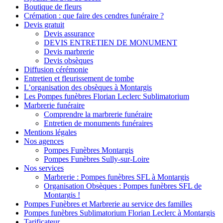
Boutique de fleurs
Crémation : que faire des cendres funéraire ?
Devis gratuit
Devis assurance
DEVIS ENTRETIEN DE MONUMENT
Devis marbrerie
Devis obsèques
Diffusion cérémonie
Entretien et fleurissement de tombe
L’organisation des obsèques à Montargis
Les Pompes funèbres Florian Leclerc Sublimatorium
Marbrerie funéraire
Comprendre la marbrerie funéraire
Entretien de monuments funéraires
Mentions légales
Nos agences
Pompes Funèbres Montargis
Pompes Funèbres Sully-sur-Loire
Nos services
Marbrerie : Pompes funèbres SFL à Montargis
Organisation Obsèques : Pompes funèbres SFL de
Montargis !
Pompes Funèbres et Marbrerie au service des familles
Pompes funèbres Sublimatorium Florian Leclerc à Montargis
Tarificateur