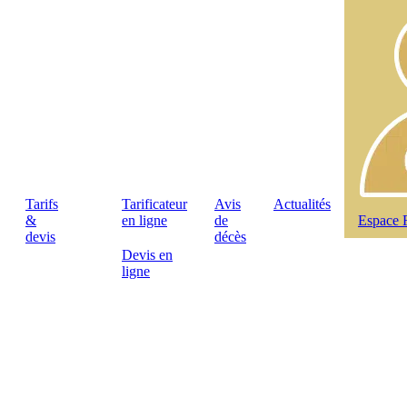
Tarifs
Tarificateur
Avis
Actualités
&
en ligne
de
Espace 
devis
décès
Devis en
ligne