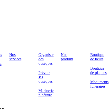
is
Nos
Organiser
Nos
Boutique
services
des
produits
de fleurs
obsèques
-
Boutique
Prévoir
de plaques
ses
obsèques
Monuments
funéraires
Marbrerie
funéraire