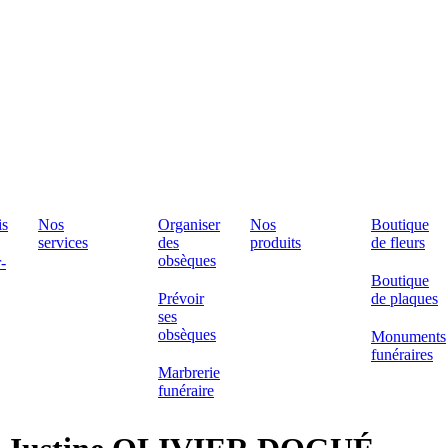
is
Nos
Organiser
Nos
Boutique
services
des
produits
de fleurs
obsèques
-
Boutique
Prévoir
de plaques
ses
obsèques
Monuments
funéraires
Marbrerie
funéraire