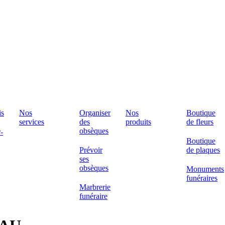
is
Nos
Organiser
Nos
Boutique
services
des
produits
de fleurs
obsèques
-
Boutique
Prévoir
de plaques
ses
obsèques
Monuments
funéraires
Marbrerie
funéraire