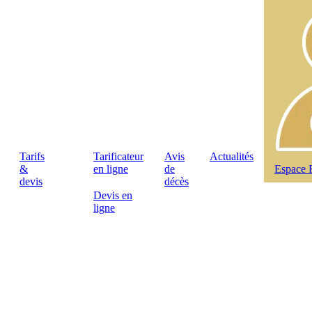
Tarifs
Tarificateur
Avis
Actualités
&
en ligne
de
Espace 
devis
décès
Devis en
ligne