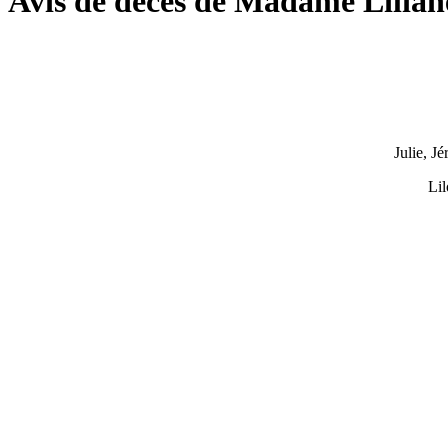
Avis de décès de Madame Li
Julie, J
Lil