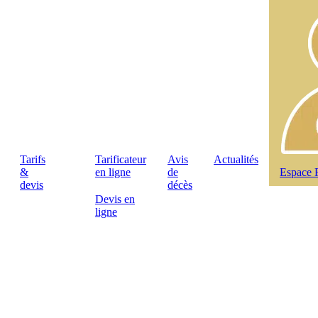
Tarifs
Tarificateur
Avis
Actualités
&
en ligne
de
Espace 
devis
décès
Devis en
ligne