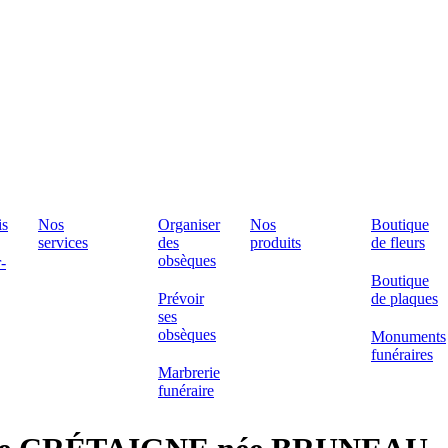
is
Nos
Organiser
Nos
Boutique
services
des
produits
de fleurs
obsèques
-
Boutique
Prévoir
de plaques
ses
obsèques
Monuments
funéraires
Marbrerie
funéraire