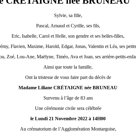
liane CRÉTAIGNE née BRUNEAU
Sylvie, sa fille,
Pascal, Arnaud et Cyrille, ses fils,
Eric, Isabelle, Carol et Helle, son gendre et ses belles-filles,
érémy, Flavien, Maxime, Harold, Edgar, Jonas, Valentin et Léa, ses petits
ou, Zoé, Lou-Ane, Maëlyne, Timéo, Ava et Joan, ses arrière-petits-enfa
Ainsi que toute la famille,
Ont la tristesse de vous faire part du décès de
Madame Liliane CRÉTAIGNE née BRUNEAU
Survenu à l’âge de 83 ans
Une cérémonie civile sera célébrée
le Lundi 21 Novembre 2022 à 14H00
Au crématorium de l’Agglomération Montargoise,