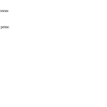
usseau
 peine.