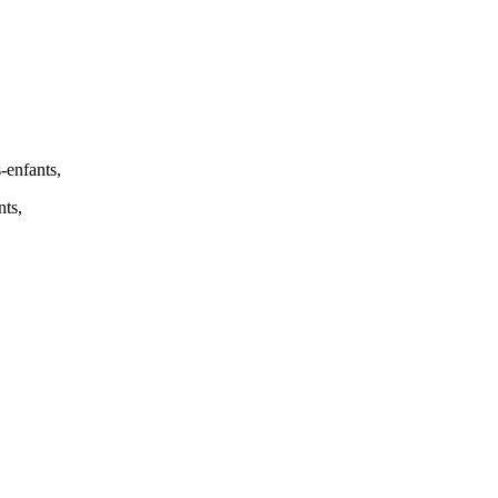
-enfants,
nts,